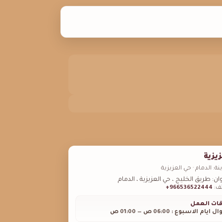
يزية
نة: الدمام · حي العزيزية
ان: طريق الخليج ، حي العزيزية ، الدمام
تف:
966536522444+
قات العمل
 ايام الاسبوع : 06:00 ص — 01:00 ص