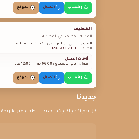
واتساب
اتصال
الموقع
القطيف
المدينة: القطيف · حي المجيدية
العنوان: شارع الرياض ، حي المجيدية ، القطيف
الهاتف:
966138631010+
أوقات العمل
طوال ايام الاسبوع : 06:00 ص — 12:00 ص
واتساب
اتصال
الموقع
جديدنا
كل يوم نقدم لكم شي جديد… الطعم غير والريحة